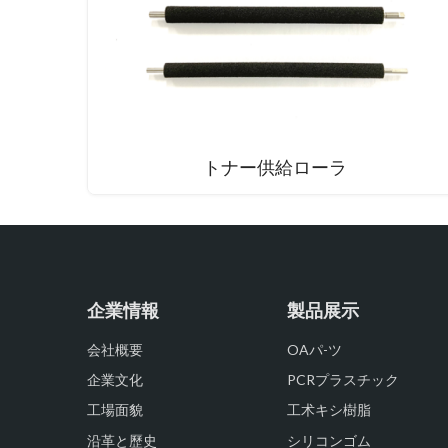
トナー供給ローラ
企業情報
製品展示
会社概要
OAパ-ツ
企業文化
PCRプラスチック
工場面貌
工术キシ樹脂
沿革と歷史
シリコンゴム